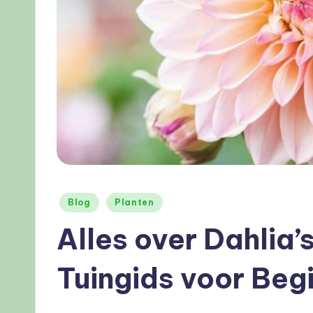
e
D
e
l
e
n
.
Geplaatst
Blog
Planten
n
in
Alles over Dahlia
l
Tuingids voor Beg