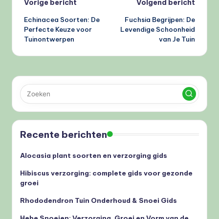
Bericht
Vorige bericht
Volgend bericht
Echinacea Soorten: De
Fuchsia Begrijpen: De
navigatie
Perfecte Keuze voor
Levendige Schoonheid
Tuinontwerpen
van Je Tuin
Recente berichten
Alocasia plant soorten en verzorging gids
Hibiscus verzorging: complete gids voor gezonde
groei
Rhododendron Tuin Onderhoud & Snoei Gids
Hebe Snoeien: Verzorging, Groei en Vorm van de