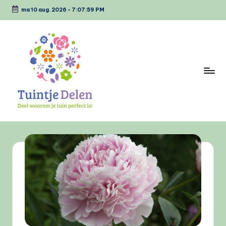
ma 10 aug. 2026
-
7:07:59 PM
Ga
naar
de
inhoud
T
Deel
waarom
u
jou
i
tuin
perfect
n
is
tj
e
D