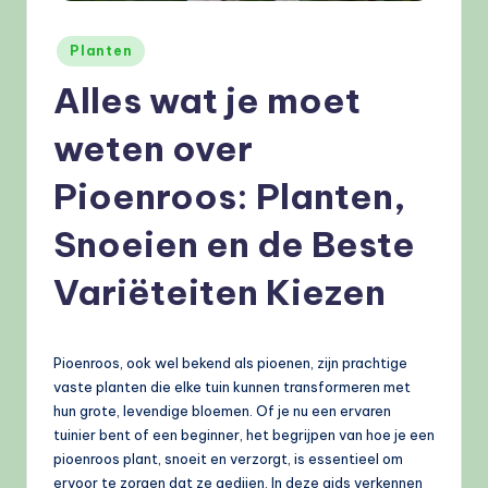
e
l
Geplaatst
Planten
in
e
Alles wat je moet
n
weten over
.
Pioenroos: Planten,
n
l
Snoeien en de Beste
Variëteiten Kiezen
Pioenroos, ook wel bekend als pioenen, zijn prachtige
vaste planten die elke tuin kunnen transformeren met
hun grote, levendige bloemen. Of je nu een ervaren
tuinier bent of een beginner, het begrijpen van hoe je een
pioenroos plant, snoeit en verzorgt, is essentieel om
ervoor te zorgen dat ze gedijen. In deze gids verkennen