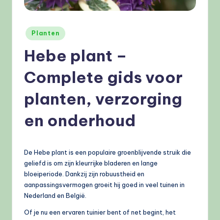
e
l
Geplaatst
Planten
e
in
Hebe plant –
n
.
Complete gids voor
n
planten, verzorging
l
en onderhoud
De Hebe plant is een populaire groenblijvende struik die
geliefd is om zijn kleurrijke bladeren en lange
bloeiperiode. Dankzij zijn robuustheid en
aanpassingsvermogen groeit hij goed in veel tuinen in
Nederland en België.
Of je nu een ervaren tuinier bent of net begint, het