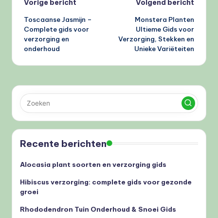
Bericht
Vorige bericht
Volgend bericht
Toscaanse Jasmijn –
Monstera Planten
navigatie
Complete gids voor
Ultieme Gids voor
verzorging en
Verzorging, Stekken en
onderhoud
Unieke Variëteiten
Recente berichten
Alocasia plant soorten en verzorging gids
Hibiscus verzorging: complete gids voor gezonde
groei
Rhododendron Tuin Onderhoud & Snoei Gids