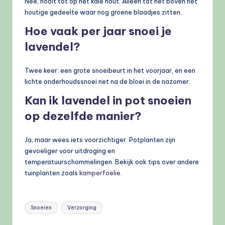
Nee, nooit tot op het kale hout. Alleen tot net boven het
houtige gedeelte waar nog groene blaadjes zitten.
Hoe vaak per jaar snoei je
lavendel?
Twee keer: een grote snoeibeurt in het voorjaar, en een
lichte onderhoudssnoei net na de bloei in de nazomer.
Kan ik lavendel in pot snoeien
op dezelfde manier?
Ja, maar wees iets voorzichtiger. Potplanten zijn
gevoeliger voor uitdroging en
temperatuurschommelingen. Bekijk ook tips over andere
tuinplanten zoals
kamperfoelie
.
Tags:
Snoeien
Verzorging