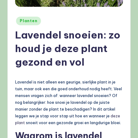
e
l
Geplaatst
Planten
e
in
Lavendel snoeien: zo
n
.
houd je deze plant
n
gezond en vol
l
Lavendel is niet alleen een geurige, sierlijke plant in je
tuin, maar ook een die goed onderhoud nodig heeft. Veel
mensen vragen zich af: wanneer lavendel snoeien? Of
nog belangrijker: hoe snoei je lavendel op de juiste
manier zonder de plant te beschadigen? In dit artikel
leggen we je stap voor stap uit hoe en wanneer je
deze
plant
snoeit voor een gezonde groei en langdurige bloei.
Waarom is lavendel