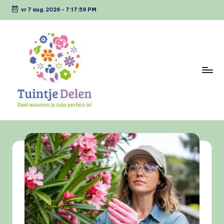
vr 7 aug. 2026
-
7:18:00 PM
Ga
naar
de
inhoud
T
Deel
waarom
u
jou
i
tuin
perfect
n
is
tj
e
D