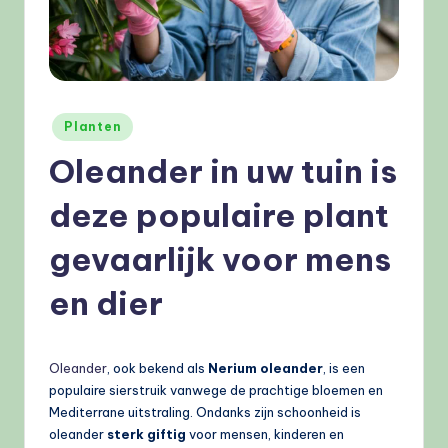
e
l
e
n
Geplaatst
Planten
.
in
Oleander in uw tuin is
n
deze populaire plant
l
gevaarlijk voor mens
en dier
Oleander
, ook bekend als
Nerium oleander
, is een
populaire sierstruik vanwege de prachtige bloemen en
Mediterrane uitstraling. Ondanks zijn schoonheid is
oleander
sterk giftig
voor mensen, kinderen en