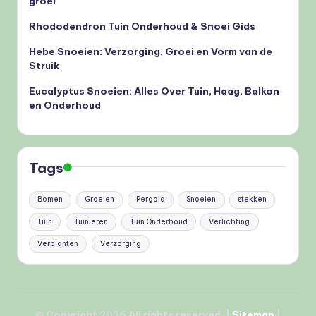
groei
Rhododendron Tuin Onderhoud & Snoei Gids
Hebe Snoeien: Verzorging, Groei en Vorm van de
Struik
Eucalyptus Snoeien: Alles Over Tuin, Haag, Balkon
en Onderhoud
Tags
Bomen
Groeien
Pergola
Snoeien
stekken
Tuin
Tuinieren
Tuin Onderhoud
Verlichting
Verplanten
Verzorging
© Copyright 2026 All rights reserved. |
Site
map
|