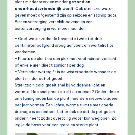
plant minder sterk en minder
gezond en
onderhoudsvriendelijk
wordt. Ook strelitzia water
geven moet afgestemd zijn op seizoen en standplaats.
Binnen verzorging verschilt bovendien van
buitenverzorging in warmere maanden.
• Geef water zodra de bovenste twee tot drie
centimeter potgrond droog aanvoelt om wortelrot te
voorkomen.
• Plaats de plant op een plek met veel indirect zonlicht
of enkele uren direct zonlicht per dag.
• Verminder watergift in de winterperiode wanneer de
plant minder actief groeit.
Strelitzia nicolai groeit snel bij voldoende licht en
warmte. Hoe snel groeit strelitzia precies? Onder ideale
omstandigheden kan de plant meerdere nieuwe bladeren
per jaar vormen. Een lichte, warme ruimte met goede
drainage is essentieel. Let er ook op dat de pot gaten
onderin heeft zodat overtollig water kan weglopen. Zo
leg je de basis voor een grote en sterke plant.