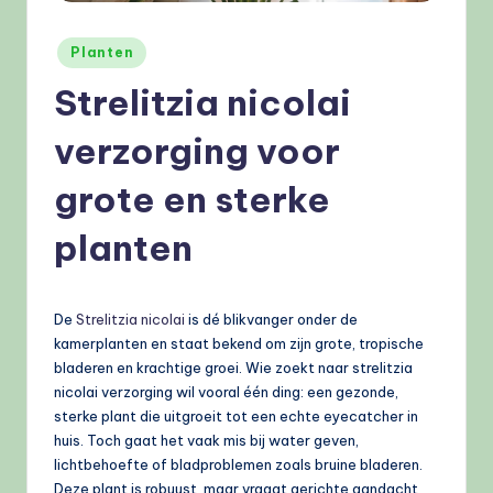
e
l
Geplaatst
Planten
in
e
Strelitzia nicolai
n
verzorging voor
.
grote en sterke
n
l
planten
De
Strelitzia nicolai
is dé blikvanger onder de
kamerplanten en staat bekend om zijn grote, tropische
bladeren en krachtige groei. Wie zoekt naar strelitzia
nicolai verzorging wil vooral één ding: een gezonde,
sterke plant die uitgroeit tot een echte eyecatcher in
huis. Toch gaat het vaak mis bij water geven,
lichtbehoefte of bladproblemen zoals bruine bladeren.
Deze plant is robuust, maar vraagt gerichte aandacht