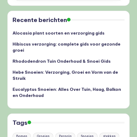
Recente berichten
Alocasia plant soorten en verzorging gids
Hibiscus verzorging: complete gids voor gezonde
groei
Rhododendron Tuin Onderhoud & Snoei Gids
Hebe Snoeien: Verzorging, Groei en Vorm van de
Struik
Eucalyptus Snoeien: Alles Over Tuin, Haag, Balkon
en Onderhoud
Tags
Bomen
Groeien
Pergola
Snoeien
stekken