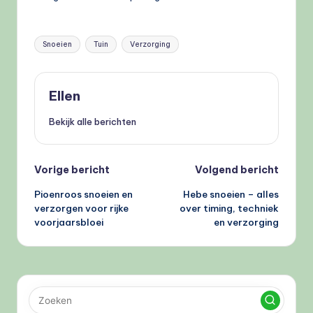
Tags:
Snoeien
Tuin
Verzorging
Ellen
Bekijk alle berichten
Bericht
Vorige bericht
Volgend bericht
Pioenroos snoeien en
Hebe snoeien – alles
navigatie
verzorgen voor rijke
over timing, techniek
voorjaarsbloei
en verzorging