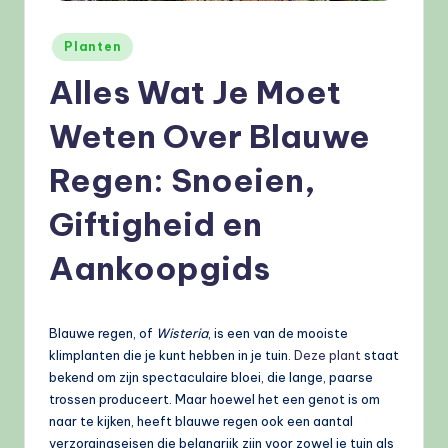
e
l
Geplaatst
Planten
in
e
Alles Wat Je Moet
n
Weten Over Blauwe
.
Regen: Snoeien,
n
l
Giftigheid en
Aankoopgids
Blauwe regen, of
Wisteria
, is een van de mooiste
klimplanten die je kunt hebben in je tuin.
Deze plant
staat
bekend om zijn spectaculaire bloei, die lange, paarse
trossen produceert. Maar hoewel het een genot is om
naar te kijken, heeft blauwe regen ook een aantal
verzorgingseisen die belangrijk zijn voor zowel je tuin als