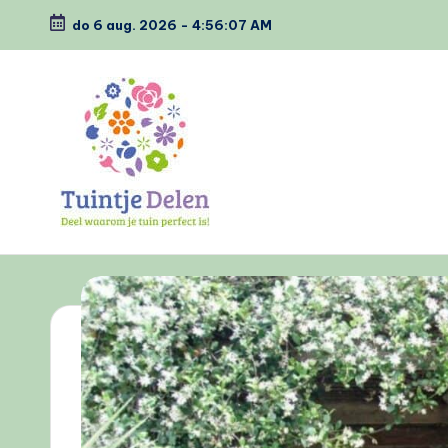
do 6 aug. 2026
-
4:56:08 AM
Ga
naar
de
inhoud
T
Deel
waarom
u
jou
i
tuin
perfect
n
is
tj