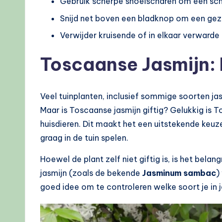
Gebruik scherpe snoeischaren om een sc
Snijd net boven een bladknop om een gez
Verwijder kruisende of in elkaar verwarde 
Toscaanse Jasmijn: I
Veel tuinplanten, inclusief sommige soorten jasm
Maar is Toscaanse jasmijn giftig? Gelukkig is 
huisdieren. Dit maakt het een uitstekende keuz
graag in de tuin spelen.
Hoewel de plant zelf niet giftig is, is het bel
jasmijn (zoals de bekende
Jasminum sambac
)
goed idee om te controleren welke soort je in je