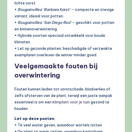
lichte vorst.
•
Bougainvillea ‘Barbara Karst’
– compacte en stevige
variant, ideaal voor potten.
•
Bougainvillea ‘San Diego Red’
– geschikt voor potten
en binnenoverwintering.
• Hybride soorten speciaal ontwikkeld voor koude
klimaten.
• Let op gezonde planten; beschadigde of verzwakte
exemplaren overleven de winter minder goed.
Veelgemaakte fouten bij
overwintering
Fouten kunnen leiden tot vorstschade, bladverlies of
zelfs afsterven van de plant, terwijl een juiste aanpak
essentieel is om een
klimplant voor je tuin
gezond te
houden.
Let op deze punten:
• Te veel water geven, waardoor wortels rotten.
• De plant te warm zetten, waardoor kwetsbare