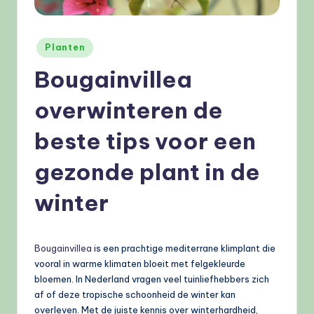
e
l
Geplaatst
Planten
e
in
Bougainvillea
n
.
overwinteren de
n
beste tips voor een
l
gezonde plant in de
winter
Bougainvillea
is een prachtige mediterrane klimplant die
vooral in warme klimaten bloeit met felgekleurde
bloemen. In Nederland vragen veel tuinliefhebbers zich
af of deze tropische schoonheid de winter kan
overleven. Met de juiste kennis over winterhardheid,