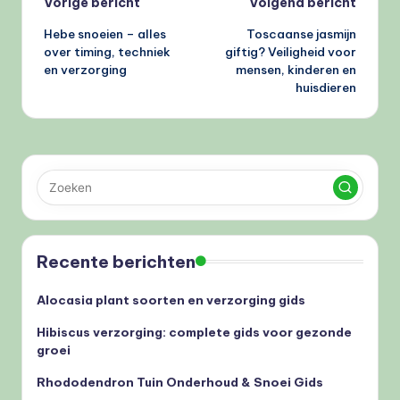
Bericht
Vorige bericht
Volgend bericht
Hebe snoeien – alles
Toscaanse jasmijn
navigatie
over timing, techniek
giftig? Veiligheid voor
en verzorging
mensen, kinderen en
huisdieren
Recente berichten
Alocasia plant soorten en verzorging gids
Hibiscus verzorging: complete gids voor gezonde
groei
Rhododendron Tuin Onderhoud & Snoei Gids