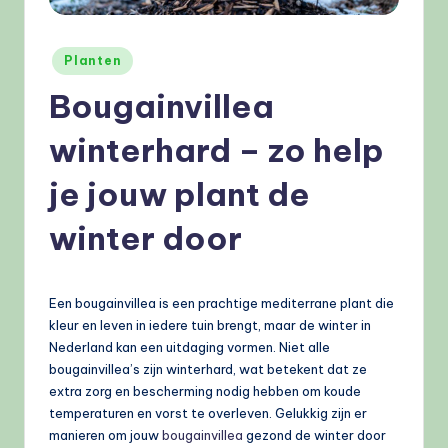
e
l
Geplaatst
Planten
e
in
Bougainvillea
n
winterhard – zo help
.
n
je jouw plant de
l
winter door
Een bougainvillea is een prachtige mediterrane plant die
kleur en leven in iedere tuin brengt, maar de winter in
Nederland kan een uitdaging vormen. Niet alle
bougainvillea’s zijn winterhard, wat betekent dat ze
extra zorg en bescherming nodig hebben om koude
temperaturen en vorst te overleven. Gelukkig zijn er
manieren om jouw
bougainvillea
gezond de winter door