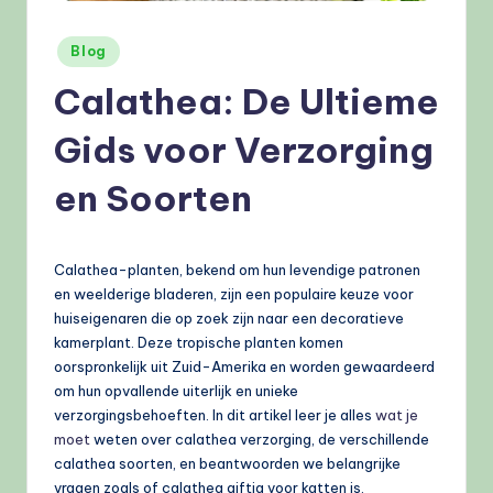
e
l
Geplaatst
Blog
in
e
Calathea: De Ultieme
n
Gids voor Verzorging
.
en Soorten
n
l
Calathea-planten, bekend om hun levendige patronen
en weelderige bladeren, zijn een populaire keuze voor
huiseigenaren die op zoek zijn naar een decoratieve
kamerplant. Deze tropische planten komen
oorspronkelijk uit Zuid-Amerika en worden gewaardeerd
om hun opvallende uiterlijk en unieke
verzorgingsbehoeften. In dit artikel leer je alles
wat je
moet
weten over calathea verzorging, de verschillende
calathea soorten, en beantwoorden we belangrijke
vragen zoals of calathea giftig voor katten is.