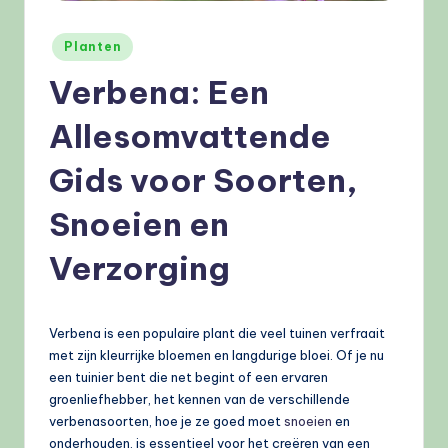
e
l
Geplaatst
Planten
in
e
Verbena: Een
n
Allesomvattende
.
Gids voor Soorten,
n
l
Snoeien en
Verzorging
Verbena is een populaire plant die veel tuinen verfraait
met zijn kleurrijke bloemen en langdurige bloei. Of je nu
een tuinier bent die net begint of een ervaren
groenliefhebber, het kennen van de verschillende
verbenasoorten, hoe je ze goed moet
snoeien
en
onderhouden, is essentieel voor het creëren van een