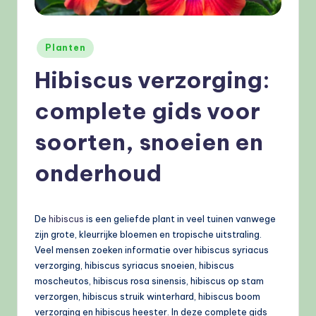
e
l
Geplaatst
Planten
e
in
Hibiscus verzorging:
n
.
complete gids voor
n
soorten, snoeien en
l
onderhoud
De
hibiscus
is een geliefde plant in veel tuinen vanwege
zijn grote, kleurrijke bloemen en tropische uitstraling.
Veel mensen zoeken informatie over hibiscus syriacus
verzorging, hibiscus syriacus snoeien, hibiscus
moscheutos, hibiscus rosa sinensis, hibiscus op stam
verzorgen, hibiscus struik winterhard, hibiscus boom
verzorging en hibiscus heester. In deze complete gids