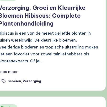
n
Verzorging, Groei en Kleurrijke
Bloemen Hibiscus: Complete
Plantenhandleiding
Hibiscus is een van de meest geliefde planten in
tuinen wereldwijd. De kleurrijke bloemen,
weelderige bladeren en tropische uitstraling maken
het een favoriet voor zowel tuinliefhebbers als
plantenexperts. Of je…
Lees meer
Snoeien
,
Verzorging
ags: