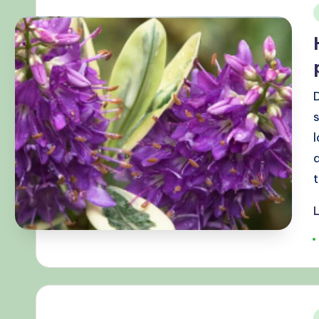
i
s
T