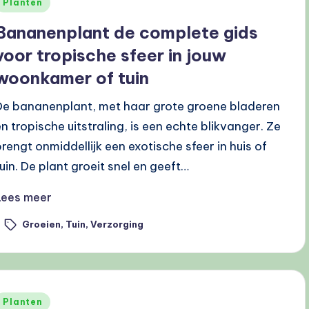
Geplaatst
Planten
n
Bananenplant de complete gids
voor tropische sfeer in jouw
woonkamer of tuin
De bananenplant, met haar grote groene bladeren
en tropische uitstraling, is een echte blikvanger. Ze
brengt onmiddellijk een exotische sfeer in huis of
tuin. De plant groeit snel en geeft…
Lees meer
Groeien
,
Tuin
,
Verzorging
ags:
Geplaatst
Planten