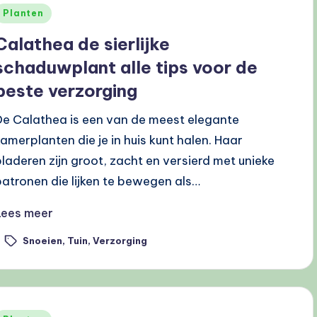
Geplaatst
Planten
n
Calathea de sierlijke
schaduwplant alle tips voor de
beste verzorging
De Calathea is een van de meest elegante
kamerplanten die je in huis kunt halen. Haar
bladeren zijn groot, zacht en versierd met unieke
patronen die lijken te bewegen als…
Lees meer
Snoeien
,
Tuin
,
Verzorging
ags: