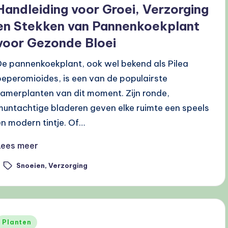
Handleiding voor Groei, Verzorging
en Stekken van Pannenkoekplant
voor Gezonde Bloei
De pannenkoekplant, ook wel bekend als Pilea
peperomioides, is een van de populairste
kamerplanten van dit moment. Zijn ronde,
muntachtige bladeren geven elke ruimte een speels
en modern tintje. Of…
Lees meer
Snoeien
,
Verzorging
ags:
Geplaatst
Planten