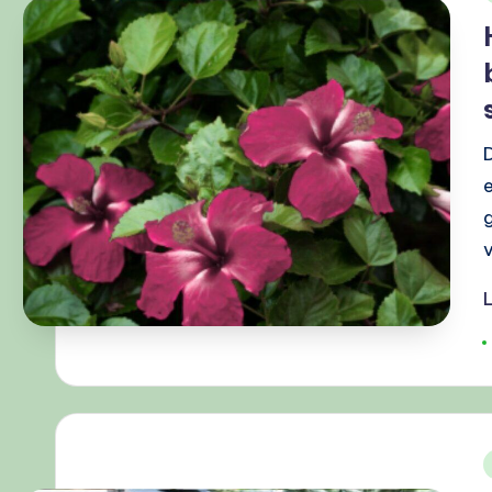
i
T
i