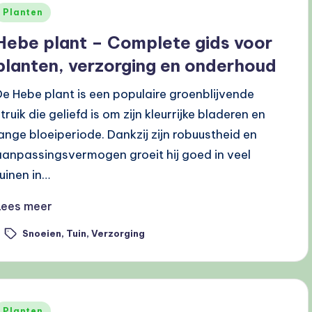
Geplaatst
Planten
n
Hebe plant – Complete gids voor
planten, verzorging en onderhoud
De Hebe plant is een populaire groenblijvende
truik die geliefd is om zijn kleurrijke bladeren en
lange bloeiperiode. Dankzij zijn robuustheid en
aanpassingsvermogen groeit hij goed in veel
tuinen in…
Lees meer
Snoeien
,
Tuin
,
Verzorging
ags:
Geplaatst
Planten