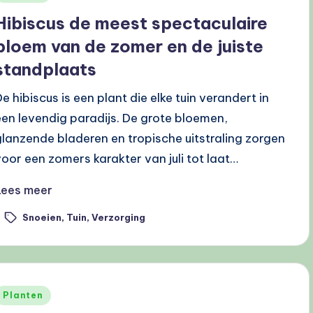
n
Hibiscus de meest spectaculaire
bloem van de zomer en de juiste
standplaats
De hibiscus is een plant die elke tuin verandert in
een levendig paradijs. De grote bloemen,
glanzende bladeren en tropische uitstraling zorgen
voor een zomers karakter van juli tot laat…
Lees meer
Snoeien
,
Tuin
,
Verzorging
ags:
Geplaatst
Planten
n