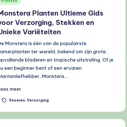
Geplaatst
Planten
n
Monstera Planten Ultieme Gids
voor Verzorging, Stekken en
Unieke Variëteiten
De Monstera is één van de populairste
kamerplanten ter wereld, bekend om zijn grote,
opvallende bladeren en tropische uitstraling. Of je
nu een beginner bent of een ervaren
plantenliefhebber, Monstera…
Lees meer
Snoeien
,
Verzorging
ags: