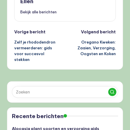
Ellen
Bekijk alle berichten
Bericht
Vorige bericht
Volgend bericht
Zelf je rhododendron
Oregano Kweken:
navigatie
vermeerderen: gids
Zaaien, Verzorging,
voor succesvol
Oogsten en Koken
stekken
Recente berichten
Alocasia plant soorten en verzorging gids