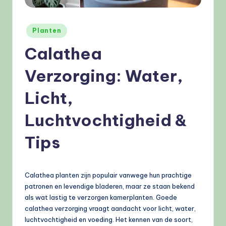
e
l
Geplaatst
Planten
e
in
Calathea
n
Verzorging: Water,
.
n
Licht,
l
Luchtvochtigheid &
Tips
Calathea planten zijn populair vanwege hun prachtige
patronen en levendige bladeren, maar ze staan bekend
als wat lastig te verzorgen kamerplanten. Goede
calathea verzorging vraagt aandacht voor licht, water,
luchtvochtigheid en voeding. Het kennen van de soort,