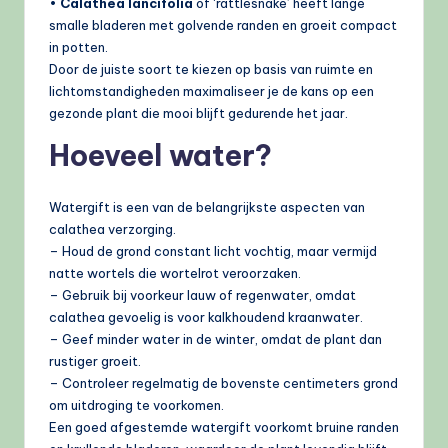
•
Calathea lancifolia
of ‘rattlesnake’ heeft lange
smalle bladeren met golvende randen en groeit compact
in potten.
Door de juiste soort te kiezen op basis van ruimte en
lichtomstandigheden maximaliseer je de kans op een
gezonde plant die mooi blijft gedurende het jaar.
Hoeveel water?
Watergift is een van de belangrijkste aspecten van
calathea verzorging.
– Houd de grond constant licht vochtig, maar vermijd
natte wortels die wortelrot veroorzaken.
– Gebruik bij voorkeur lauw of regenwater, omdat
calathea gevoelig is voor kalkhoudend kraanwater.
– Geef minder water in de winter, omdat de plant dan
rustiger groeit.
– Controleer regelmatig de bovenste centimeters grond
om uitdroging te voorkomen.
Een goed afgestemde watergift voorkomt bruine randen