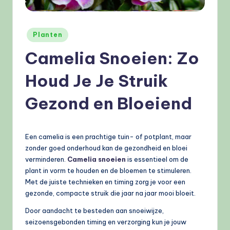
e
l
Geplaatst
Planten
e
in
Camelia Snoeien: Zo
n
.
Houd Je Je Struik
n
Gezond en Bloeiend
l
Een camelia is een prachtige tuin- of potplant, maar
zonder goed onderhoud kan de gezondheid en bloei
verminderen.
Camelia snoeien
is essentieel om de
plant in vorm te houden en de bloemen te stimuleren.
Met de juiste technieken en timing zorg je voor een
gezonde, compacte struik die jaar na jaar mooi bloeit.
Door aandacht te besteden aan snoeiwijze,
seizoensgebonden timing en verzorging kun je jouw