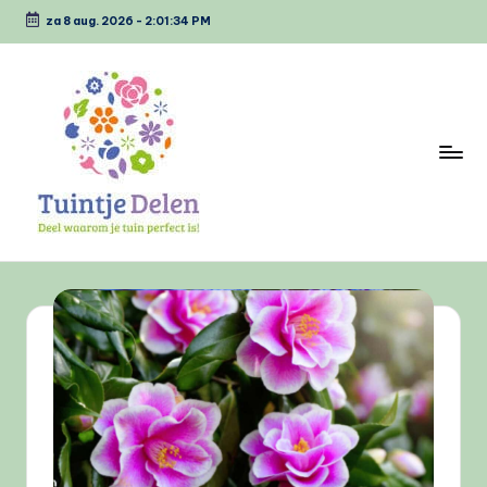
za 8 aug. 2026
-
2:01:35 PM
Ga
naar
de
inhoud
T
Deel
waarom
u
jou
i
tuin
perfect
n
is
tj
e
D