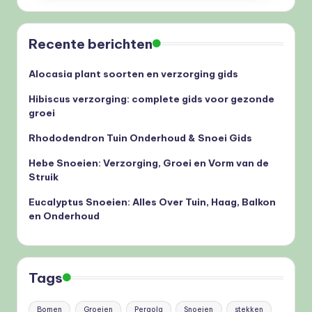
Recente berichten
Alocasia plant soorten en verzorging gids
Hibiscus verzorging: complete gids voor gezonde
groei
Rhododendron Tuin Onderhoud & Snoei Gids
Hebe Snoeien: Verzorging, Groei en Vorm van de
Struik
Eucalyptus Snoeien: Alles Over Tuin, Haag, Balkon
en Onderhoud
Tags
Bomen
Groeien
Pergola
Snoeien
stekken