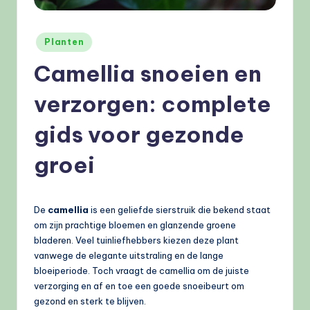
e
l
Geplaatst
Planten
e
in
Camellia snoeien en
n
verzorgen: complete
.
n
gids voor gezonde
l
groei
De
camellia
is een geliefde sierstruik die bekend staat
om zijn prachtige bloemen en glanzende groene
bladeren. Veel tuinliefhebbers kiezen deze plant
vanwege de elegante uitstraling en de lange
bloeiperiode. Toch vraagt de camellia om de juiste
verzorging en af en toe een goede snoeibeurt om
gezond en sterk te blijven.