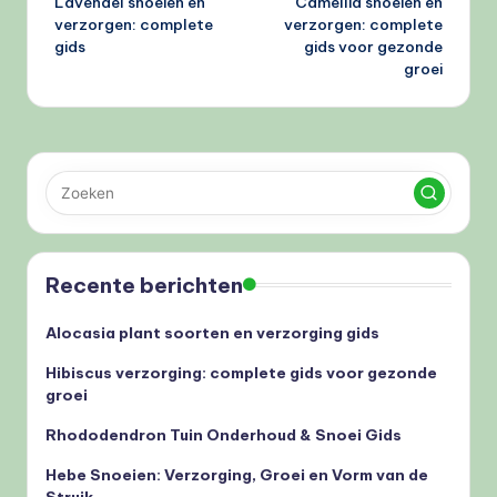
Lavendel snoeien en
Camellia snoeien en
navigatie
verzorgen: complete
verzorgen: complete
gids
gids voor gezonde
groei
Recente berichten
Alocasia plant soorten en verzorging gids
Hibiscus verzorging: complete gids voor gezonde
groei
Rhododendron Tuin Onderhoud & Snoei Gids
Hebe Snoeien: Verzorging, Groei en Vorm van de
Struik