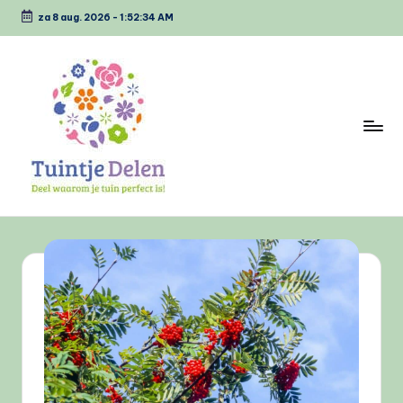
za 8 aug. 2026
-
1:52:34 AM
Ga
naar
de
inhoud
T
Deel
waarom
u
jou
i
tuin
perfect
n
is
tj
e
D