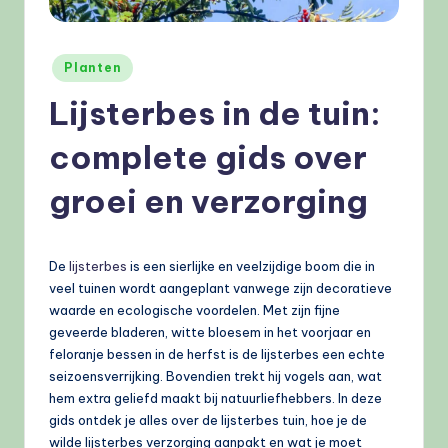
e
l
Geplaatst
Planten
e
in
Lijsterbes in de tuin:
n
.
complete gids over
n
groei en verzorging
l
De
lijsterbes
is een sierlijke en veelzijdige boom die in
veel tuinen wordt aangeplant vanwege zijn decoratieve
waarde en ecologische voordelen. Met zijn fijne
geveerde bladeren, witte bloesem in het voorjaar en
feloranje bessen in de herfst is de lijsterbes een echte
seizoensverrijking. Bovendien trekt hij vogels aan, wat
hem extra geliefd maakt bij natuurliefhebbers. In deze
gids ontdek je alles over de lijsterbes tuin, hoe je de
wilde lijsterbes verzorging aanpakt en wat je moet