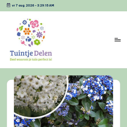
vr 7 aug. 2026
-
3:29:15 AM
Ga
naar
de
inhoud
T
Deel
waarom
u
jou
i
tuin
perfect
n
is
tj
e
D