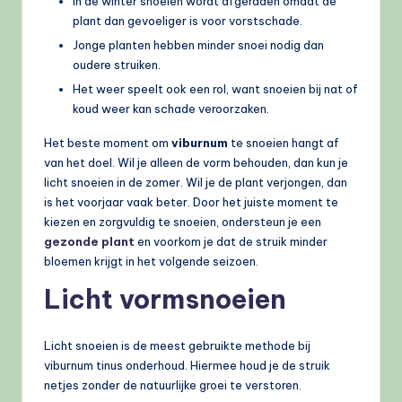
In de winter snoeien wordt afgeraden omdat de
plant dan gevoeliger is voor vorstschade.
Jonge planten hebben minder snoei nodig dan
oudere struiken.
Het weer speelt ook een rol, want snoeien bij nat of
koud weer kan schade veroorzaken.
Het beste moment om
viburnum
te snoeien hangt af
van het doel. Wil je alleen de vorm behouden, dan kun je
licht snoeien in de zomer. Wil je de plant verjongen, dan
is het voorjaar vaak beter. Door het juiste moment te
kiezen en zorgvuldig te snoeien, ondersteun je een
gezonde plant
en voorkom je dat de struik minder
bloemen krijgt in het volgende seizoen.
Licht vormsnoeien
Licht snoeien is de meest gebruikte methode bij
viburnum tinus onderhoud. Hiermee houd je de struik
netjes zonder de natuurlijke groei te verstoren.