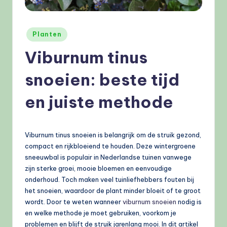
e
l
Geplaatst
Planten
e
in
Viburnum tinus
n
.
snoeien: beste tijd
n
en juiste methode
l
Viburnum tinus snoeien is belangrijk om de struik gezond,
compact en rijkbloeiend te houden. Deze wintergroene
sneeuwbal is populair in Nederlandse tuinen vanwege
zijn sterke groei, mooie bloemen en eenvoudige
onderhoud. Toch maken veel tuinliefhebbers fouten bij
het snoeien, waardoor de plant minder bloeit of te groot
wordt. Door te weten wanneer
viburnum snoeien
nodig is
en welke methode je moet gebruiken, voorkom je
problemen en blijft de struik jarenlang mooi. In dit artikel