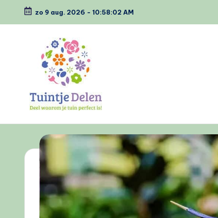
zo 9 aug. 2026
-
10:58:03 AM
Ga
naar
de
inhoud
T
Deel
waarom
u
jou
i
tuin
perfect
n
is
tj