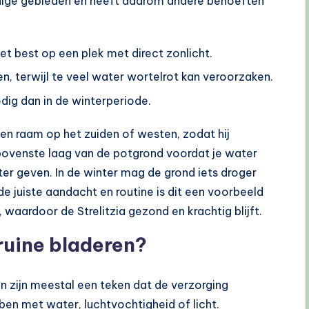
onnige gebieden en heeft daarom andere behoeften
 het best op een plek met direct zonlicht.
n, terwijl te veel water wortelrot kan veroorzaken.
dig dan in de winterperiode.
 een raam op het zuiden of westen, zodat hij
e bovenste laag van de potgrond voordat je water
ter geven. In de winter mag de grond iets droger
de juiste aandacht en routine is dit een voorbeeld
, waardoor de Strelitzia gezond en krachtig blijft.
bruine bladeren?
en zijn meestal een teken dat de verzorging
n met water, luchtvochtigheid of licht.