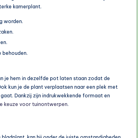
terke kamerplant.
g worden.
zaken.
gen.
e behouden.
un je hem in dezelfde pot laten staan zodat de
ok kun je de plant verplaatsen naar een plek met
 gaat. Dankzij zijn indrukwekkende formaat en
e keuze voor tuinontwerpen
.
ls bladplant, kan hij onder de juiste omstandigheden