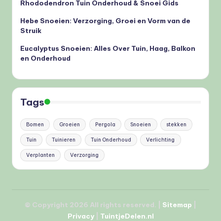
Rhododendron Tuin Onderhoud & Snoei Gids
Hebe Snoeien: Verzorging, Groei en Vorm van de
Struik
Eucalyptus Snoeien: Alles Over Tuin, Haag, Balkon
en Onderhoud
Tags
Bomen
Groeien
Pergola
Snoeien
stekken
Tuin
Tuinieren
Tuin Onderhoud
Verlichting
Verplanten
Verzorging
© Copyright 2026 All rights reserved. |
Site
map
|
Privacy
|
TuintjeDelen.nl