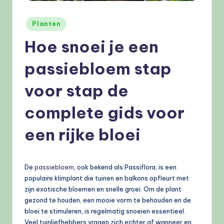
e
l
Geplaatst
Planten
in
e
Hoe snoei je een
n
passiebloem stap
.
voor stap de
n
l
complete gids voor
een rijke bloei
De
passiebloem
, ook bekend als Passiflora, is een
populaire klimplant die tuinen en balkons opfleurt met
zijn exotische bloemen en snelle groei. Om de plant
gezond te houden, een mooie vorm te behouden en de
bloei te stimuleren, is regelmatig snoeien essentieel.
Veel tuinliefhebbers vragen zich echter af wanneer en