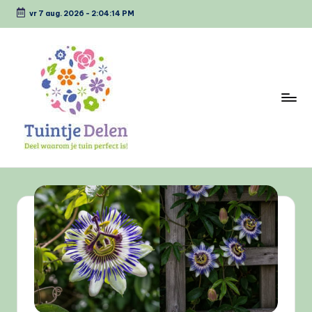
vr 7 aug. 2026
-
2:04:14 PM
Ga
naar
de
inhoud
T
Deel
waarom
u
jou
i
tuin
perfect
n
is
tj
e
D