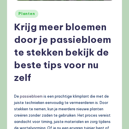
e
l
Geplaatst
Planten
in
e
Krijg meer bloemen
n
door je passiebloem
.
te stekken bekijk de
n
l
beste tips voor nu
zelf
De
passiebloem
is een prachtige klimplant die met de
juiste technieken eenvoudig te vermeerderen is. Door
stekken te nemen, kun je meerdere nieuwe planten
creëren zonder zaden te gebruiken. Het proces vereist
aandacht voor timing, juiste materialen en zorg tijdens
de wortelvorming. Of je nu een ervaren tuinier bent of