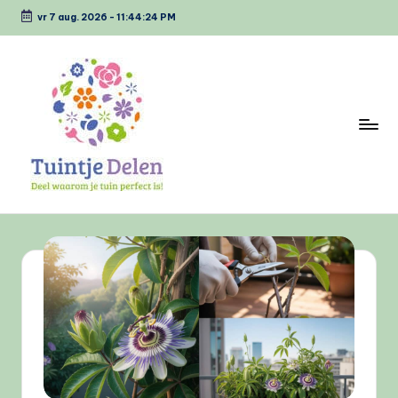
vr 7 aug. 2026
-
11:44:24 PM
Ga
naar
de
inhoud
T
Deel
waarom
u
jou
i
tuin
perfect
n
is
tj
e
D