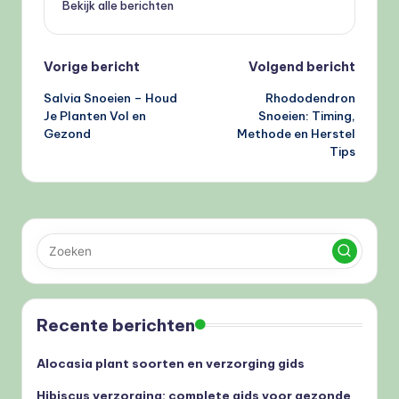
Bekijk alle berichten
Bericht
Vorige bericht
Volgend bericht
Salvia Snoeien – Houd
Rhododendron
navigatie
Je Planten Vol en
Snoeien: Timing,
Gezond
Methode en Herstel
Tips
Recente berichten
Alocasia plant soorten en verzorging gids
Hibiscus verzorging: complete gids voor gezonde