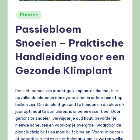
e
l
Geplaatst
Planten
in
e
Passiebloem
n
Snoeien – Praktische
.
Handleiding voor een
n
l
Gezonde Klimplant
Passiebloemen
zijn prachtige klimplanten die met hun
opvallende bloemen een eyecatcher in iedere tuin of op
balkon zijn. Om de plant gezond te houden en de bloei elk
jaar optimaal te stimuleren, is snoeien essentieel. Door
gericht te snoeien, verwijder je oud hout, bevorder je
nieuwe scheuten en voorkom je overgroei, waardoor de
plant luchtig blijft en mooi blijft bloeien. Vooral in potten
of beperkte ruimtes is het belangrijk om te weten welke