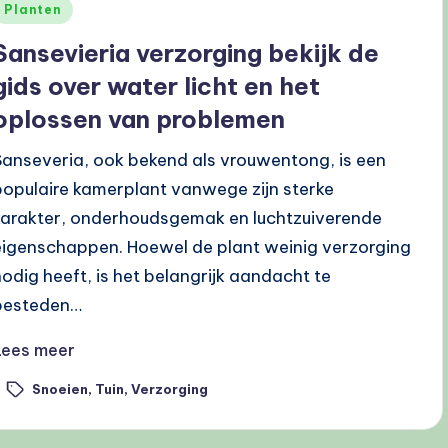
Geplaatst
Planten
n
Sansevieria verzorging bekijk de
gids over water licht en het
oplossen van problemen
Sanseveria, ook bekend als vrouwentong, is een
populaire kamerplant vanwege zijn sterke
karakter, onderhoudsgemak en luchtzuiverende
eigenschappen. Hoewel de plant weinig verzorging
nodig heeft, is het belangrijk aandacht te
besteden…
Lees meer
Snoeien
,
Tuin
,
Verzorging
ags: