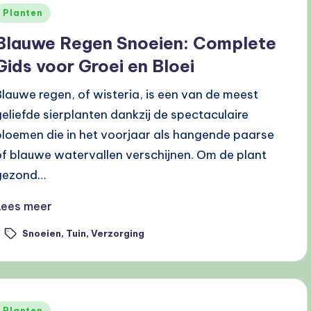
Geplaatst
Planten
n
Blauwe Regen Snoeien: Complete
Gids voor Groei en Bloei
Blauwe regen, of wisteria, is een van de meest
geliefde sierplanten dankzij de spectaculaire
bloemen die in het voorjaar als hangende paarse
of blauwe watervallen verschijnen. Om de plant
gezond…
Lees meer
Snoeien
,
Tuin
,
Verzorging
ags:
Geplaatst
Planten