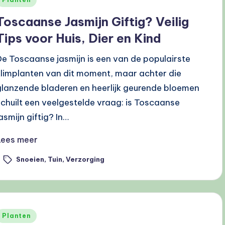
n
Toscaanse Jasmijn Giftig? Veilig
Tips voor Huis, Dier en Kind
De Toscaanse jasmijn is een van de populairste
klimplanten van dit moment, maar achter die
glanzende bladeren en heerlijk geurende bloemen
schuilt een veelgestelde vraag: is Toscaanse
jasmijn giftig? In…
Lees meer
Snoeien
,
Tuin
,
Verzorging
ags:
Geplaatst
Planten