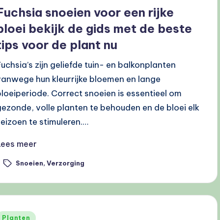
n
Fuchsia snoeien voor een rijke
bloei bekijk de gids met de beste
tips voor de plant nu
Fuchsia’s zijn geliefde tuin- en balkonplanten
vanwege hun kleurrijke bloemen en lange
bloeiperiode. Correct snoeien is essentieel om
gezonde, volle planten te behouden en de bloei elk
seizoen te stimuleren.…
Lees meer
Snoeien
,
Verzorging
ags:
Geplaatst
Planten