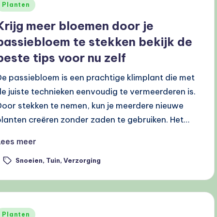
Geplaatst
Planten
n
Krijg meer bloemen door je
passiebloem te stekken bekijk de
beste tips voor nu zelf
De passiebloem is een prachtige klimplant die met
de juiste technieken eenvoudig te vermeerderen is.
Door stekken te nemen, kun je meerdere nieuwe
planten creëren zonder zaden te gebruiken. Het…
Lees meer
Snoeien
,
Tuin
,
Verzorging
ags:
Geplaatst
Planten