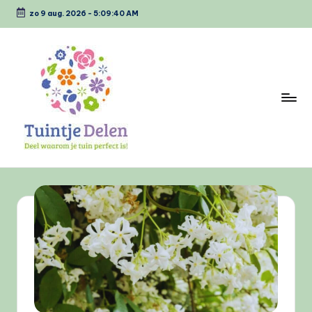
zo 9 aug. 2026
-
5:09:40 AM
Ga
naar
de
inhoud
T
Deel
waarom
u
jou
i
tuin
perfect
n
is
tj
e
D