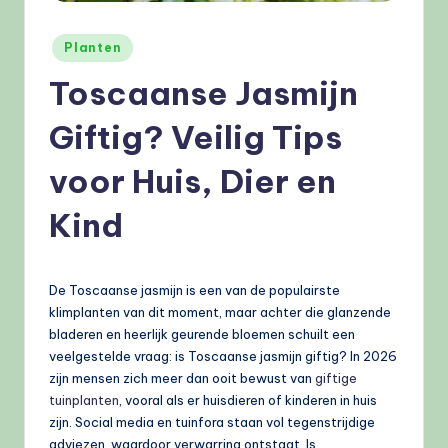
e
l
Geplaatst
Planten
in
e
Toscaanse Jasmijn
n
Giftig? Veilig Tips
.
voor Huis, Dier en
n
l
Kind
De Toscaanse jasmijn is een van de populairste
klimplanten van dit moment, maar achter die glanzende
bladeren en heerlijk geurende bloemen schuilt een
veelgestelde vraag: is Toscaanse jasmijn giftig? In 2026
zijn mensen zich meer dan ooit bewust van
giftige
tuinplanten
, vooral als er huisdieren of kinderen in huis
zijn. Social media en tuinfora staan vol tegenstrijdige
adviezen, waardoor verwarring ontstaat. Is