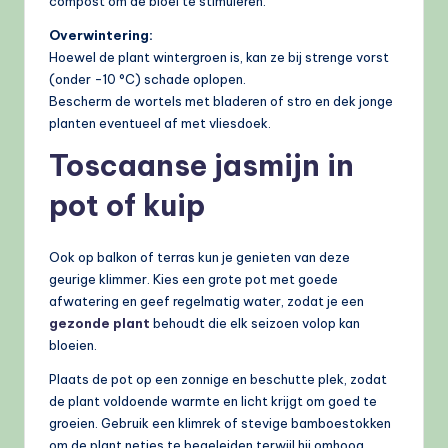
compost om de bloei te stimuleren.
Overwintering:
Hoewel de plant wintergroen is, kan ze bij strenge vorst
(onder -10 °C) schade oplopen.
Bescherm de wortels met bladeren of stro en dek jonge
planten eventueel af met vliesdoek.
Toscaanse jasmijn in
pot of kuip
Ook op balkon of terras kun je genieten van deze
geurige klimmer. Kies een grote pot met goede
afwatering en geef regelmatig water, zodat je een
gezonde plant
behoudt die elk seizoen volop kan
bloeien.
Plaats de pot op een zonnige en beschutte plek, zodat
de plant voldoende warmte en licht krijgt om goed te
groeien. Gebruik een klimrek of stevige bamboestokken
om de plant netjes te begeleiden terwijl hij omhoog