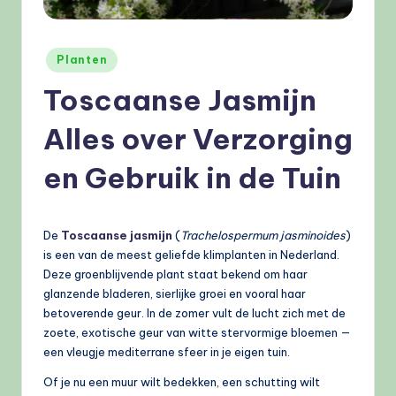
e
l
Geplaatst
Planten
e
in
Toscaanse Jasmijn
n
.
Alles over Verzorging
n
en Gebruik in de Tuin
l
De
Toscaanse jasmijn
(
Trachelospermum jasminoides
)
is een van de meest geliefde klimplanten in Nederland.
Deze groenblijvende plant staat bekend om haar
glanzende bladeren, sierlijke groei en vooral haar
betoverende geur. In de zomer vult de lucht zich met de
zoete, exotische geur van witte stervormige bloemen —
een vleugje mediterrane sfeer in je eigen tuin.
Of je nu een muur wilt bedekken, een schutting wilt