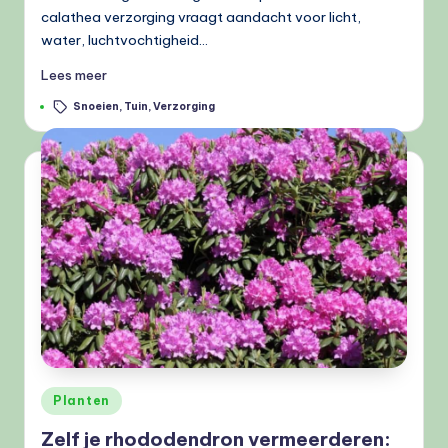
calathea verzorging vraagt aandacht voor licht,
water, luchtvochtigheid…
Lees meer
Tags:
Snoeien
,
Tuin
,
Verzorging
Geplaatst
Planten
in
Zelf je rhododendron vermeerderen: