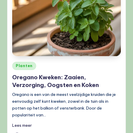
e
l
e
n
.
n
l
Geplaatst
Planten
in
Oregano Kweken: Zaaien,
Verzorging, Oogsten en Koken
Oregano is een van de meest veelzijdige kruiden die je
eenvoudig zelf kunt kweken, zowel in de tuin als in
potten op het balkon of vensterbank. Door de
populariteit van…
Lees meer