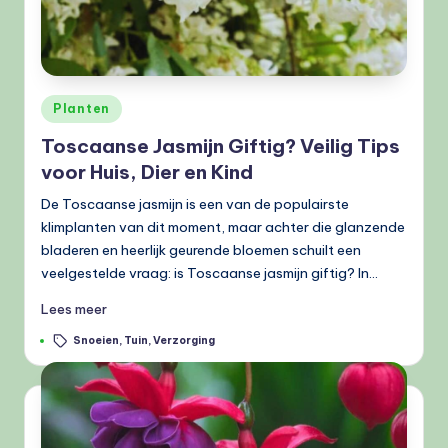
Geplaatst
Planten
in
Toscaanse Jasmijn Giftig? Veilig Tips
voor Huis, Dier en Kind
De Toscaanse jasmijn is een van de populairste
klimplanten van dit moment, maar achter die glanzende
bladeren en heerlijk geurende bloemen schuilt een
veelgestelde vraag: is Toscaanse jasmijn giftig? In…
Lees meer
Tags:
Snoeien
,
Tuin
,
Verzorging