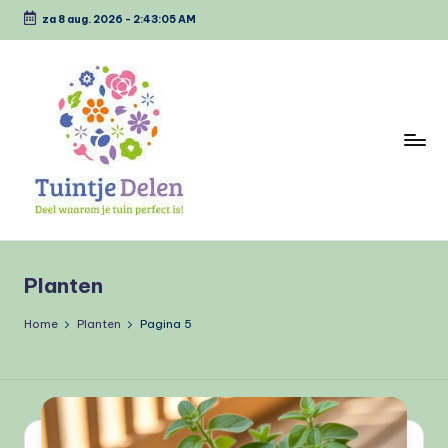
za 8 aug. 2026
-
2:43:06 AM
Ga
naar
de
inhoud
T
Deel
waarom
u
jou
Planten
i
tuin
perfect
n
Home
Planten
Pagina 5
is
tj
e
D