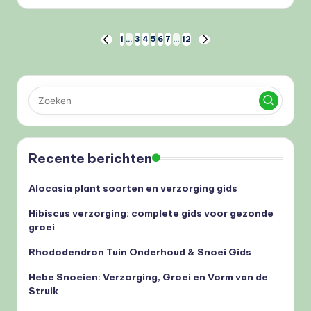
Berichten
1
…
3
4
5
6
7
…
12
VORIGE
VOLGENDE
PAGINA
PAGINA
paginering
Recente berichten
Alocasia plant soorten en verzorging gids
Hibiscus verzorging: complete gids voor gezonde
groei
Rhododendron Tuin Onderhoud & Snoei Gids
Hebe Snoeien: Verzorging, Groei en Vorm van de
Struik